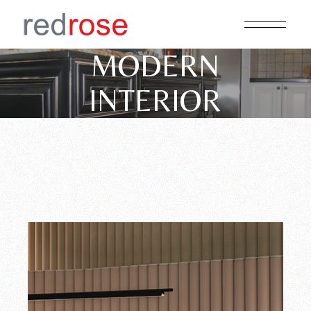
Skip
to
the
content
MODERN
INTERIOR